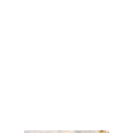
info@oildoc.com
Mo-Fr 8:30 – 14:30
+49 8034-9047-700
OilDoc-Kontakt vCard
Kerschelweg 29
83098 Brannenburg